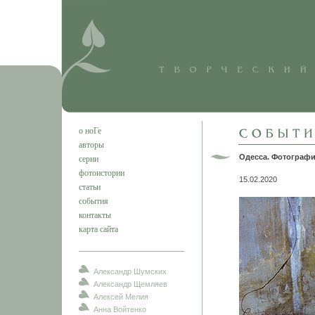
о ноГе
авторы
Одесса. Фотографи
серии
фотоистории
15.02.2020
статьи
события
контакты
карта сайта
Александр Шумских
Александр Щемляев
Алексей Мелия
Анна Войтенко