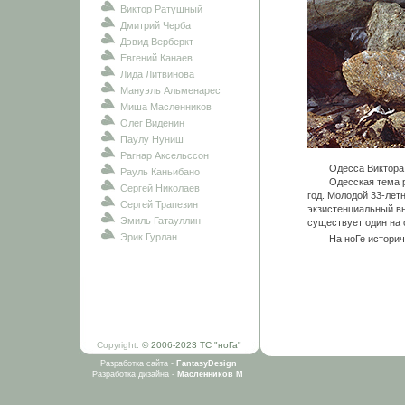
Виктор Ратушный
Дмитрий Черба
Дэвид Верберкт
Евгений Канаев
Лида Литвинова
Мануэль Альменарес
Миша Масленников
Олег Виденин
Паулу Нуниш
Рагнар Аксельссон
Одесса Виктора Рат
Рауль Каньибано
Одесская тема роди
Сергей Николаев
год. Молодой 33-лет
Сергей Трапезин
экзистенциальный вн
Эмиль Гатауллин
существует один на 
Эрик Гурлан
На ноГе историче
Copyright:
© 2006-2023 ТС "ноГа"
Разработка сайта -
FantasyDesign
Разработка дизайна -
Масленников М