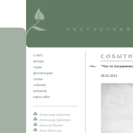
о ноГе
авторы
"Что-то пограничное
серии
фотоистории
08.02.2013
статьи
события
контакты
карта сайта
Александр Шумских
Александр Щемляев
Алексей Мелия
Анна Войтенко