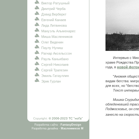
Виктор Ратушный
Дмитрий Черба
Дэвид Верберкт
Евгений Канаев
Лида Литвинова
Мануэль Альменарес
Миша Масленников
Олег Виденин
Паулу Нуниш
Рагнар Аксельссон
Интервью с Михаил
Рауль Каньибано
храме Рождества Пре
Сергей Николаев
года, в
новой фото
Сергей Трапезин
Эмиль Гатауллин
"Аномия общества, 
видам бегства: мигр
Эрик Гурлан
для всех, но "бегств
Текст интервь
Мишка Скуридин
обледеневшей трасс
Подмосковье, он сп
занесло на скорости
Copyright:
© 2006-2023 ТС "ноГа"
Разработка сайта -
FantasyDesign
Разработка дизайна -
Масленников М