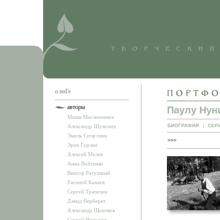
о ноГе
авторы
Паулу Нун
Миша Масленников
БИОГРАФИЯ
|
СЕР
Александр Шумских
Эмиль Гатауллин
>>>
Эрик Гурлан
Алексей Мелия
Анна Войтенко
Виктор Ратушный
Евгений Канаев
Сергей Трапезин
Дэвид Верберкт
Александр Щемляев
Сергей Николаев