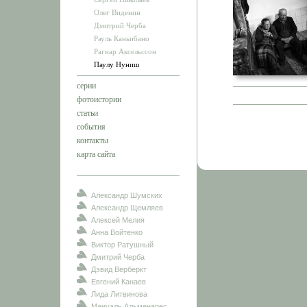
Олег Виденин
Дмитрий Черба
Рауль Каньибано
Рагнар Аксельссон
Паулу Нуниш
серии
фотоистории
статьи
события
контакты
карта сайта
Александр Шумских
Александр Щемляев
Алексей Мелия
Анна Войтенко
Виктор Ратушный
Дмитрий Черба
Дэвид Верберкт
Евгений Канаев
Лида Литвинова
Мануэль Альменарес