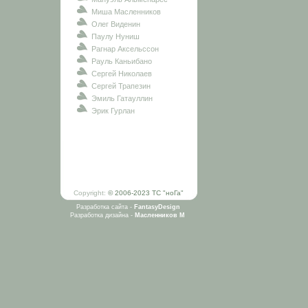
Миша Масленников
Олег Виденин
Паулу Нуниш
Рагнар Аксельссон
Рауль Каньибано
Сергей Николаев
Сергей Трапезин
Эмиль Гатауллин
Эрик Гурлан
Copyright:
© 2006-2023 ТС "ноГа"
Разработка сайта -
FantasyDesign
Разработка дизайна -
Масленников М