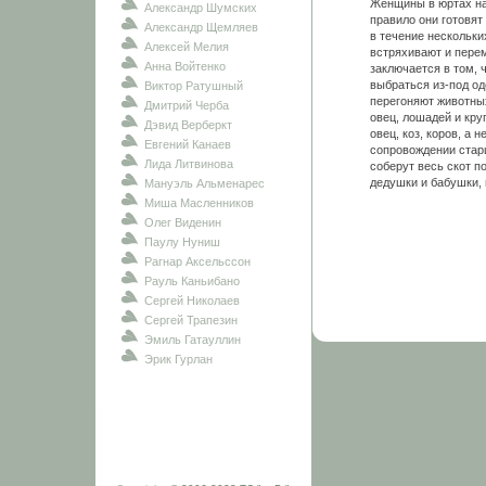
Женщины в юртах на
Александр Шумских
правило они готовят
Александр Щемляев
в течение нескольки
Алексей Мелия
встряхивают и пере
Анна Войтенко
заключается в том, 
выбраться из-под о
Виктор Ратушный
перегоняют животных
Дмитрий Черба
овец, лошадей и кру
Дэвид Верберкт
овец, коз, коров, а
Евгений Канаев
сопровождении старш
Лида Литвинова
соберут весь скот п
дедушки и бабушки, 
Мануэль Альменарес
Миша Масленников
Олег Виденин
Паулу Нуниш
Рагнар Аксельссон
Рауль Каньибано
Сергей Николаев
Сергей Трапезин
Эмиль Гатауллин
Эрик Гурлан