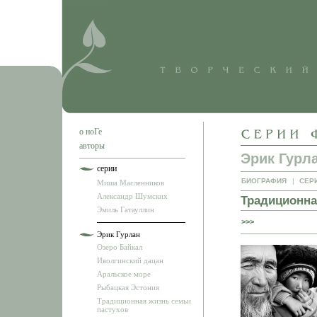
о ноГе
авторы
Эрик Гурл
серии
БИОГРАФИЯ
|
СЕР
Миша Масленников
Александр Шумских
Традиционна
Эмиль Гатауллин
>>>
Эрик Гурлан
Озеро Байкал
Иволгинский дацан
Аральское море
Рыбацкая Эстония
Традиционная жизнь семьи
пастухов