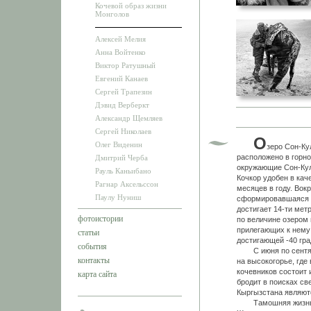
Кочевой образ жизни
Монголов
Алексей Мелия
Анна Войтенко
Виктор Ратушный
Евгений Канаев
Сергей Трапезин
Дэвид Верберкт
Александр Щемляев
Сергей Николаев
О
Олег Виденин
зеро Сон-Ку
расположено в горно
Дмитрий Черба
окружающие Сон-Кул
Рауль Каньибано
Кочкор удобен в кач
Рагнар Аксельссон
месяцев в году. Вок
Паулу Нуниш
сформировавшаяся з
достигает 14-ти ме
фотоистории
по величине озером 
прилегающих к нему 
статьи
достигающей -40 гра
события
С июня по сентябрь
контакты
на высокогорье, где
кочевников состоит 
карта сайта
бродит в поисках св
Кыргызстана являют
Тамошняя жизнь ор