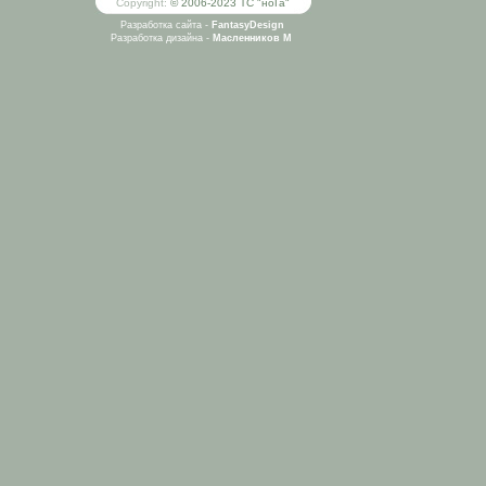
Copyright:
© 2006-2023 ТС "ноГа"
Разработка сайта -
FantasyDesign
Разработка дизайна -
Масленников М