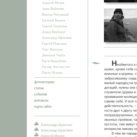
Алексей Мелия
Анна Войтенко
Виктор Ратушный
Евгений Канаев
Сергей Трапезин
Дэвид Верберкт
Александр Щемляев
Сергей Николаев
Олег Виденин
Дмитрий Черба
Рауль Каньибано
Н
еобжитого и 
Рагнар Аксельссон
нужен, кроме себя 
Паулу Нуниш
военные и моряки, ч
забросившему сюда 
фотоистории
малый народец на гр
дотаций, нужны они 
статьи
служители Церкви и
события
проживания молящихс
контакты
самим себе. И всё-т
действительность, –
карта сайта
гости друг к другу ч
полуразрушенных, п
оконных проёмов, ча
пустоты, там живут 
Александр Шумских
интересом никому не
Александр Щемляев
В чём же парадокс?
Алексей Мелия