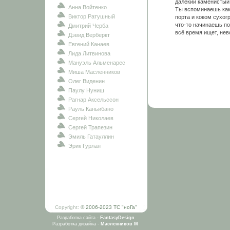
далёкий каменистый 
Анна Войтенко
Ты вспоминаешь как
Виктор Ратушный
порта и коком сухо
что-то начинаешь по
Дмитрий Черба
всё время ищет, нев
Дэвид Верберкт
Евгений Канаев
Лида Литвинова
Мануэль Альменарес
Миша Масленников
Олег Виденин
Паулу Нуниш
Рагнар Аксельссон
Рауль Каньибано
Сергей Николаев
Сергей Трапезин
Эмиль Гатауллин
Эрик Гурлан
Copyright:
© 2006-2023 ТС "ноГа"
Разработка сайта -
FantasyDesign
Разработка дизайна -
Масленников М