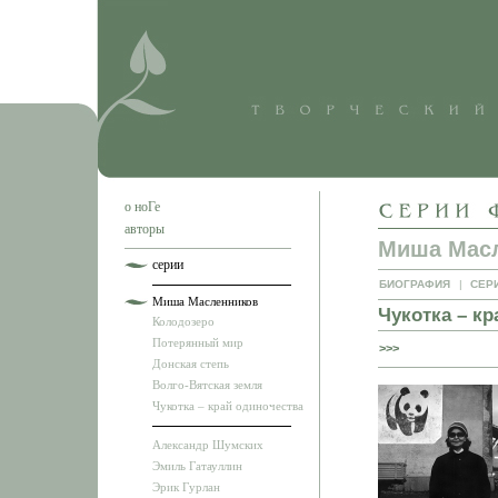
о ноГе
авторы
Миша Мас
серии
БИОГРАФИЯ
|
СЕР
Миша Масленников
Чукотка – кр
Колодозеро
Потерянный мир
>>>
Донская степь
Волго-Вятская земля
Чукотка – край одиночества
Александр Шумских
Эмиль Гатауллин
Эрик Гурлан