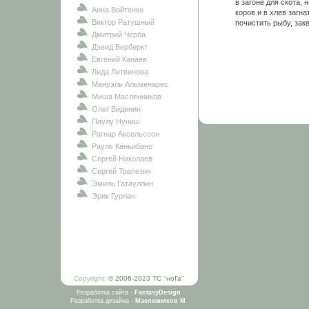
в загоне для скота,
Анна Войтенко
коров и в хлев загн
Виктор Ратушный
почистить рыбу, зак
Дмитрий Черба
Дэвид Верберкт
Евгений Канаев
Лида Литвинова
Мануэль Альменарес
Миша Масленников
Олег Виденин
Паулу Нуниш
Рагнар Аксельссон
Рауль Каньибано
Сергей Николаев
Сергей Трапезин
Эмиль Гатауллин
Эрик Гурлан
Copyright:
© 2006-2023 ТС "ноГа"
Разработка сайта -
FantasyDesign
Разработка дизайна -
Масленников М