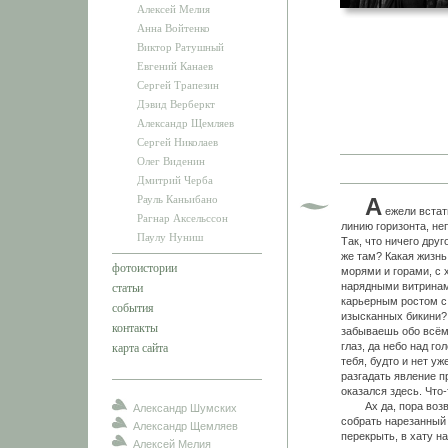
Алексей Мелия
Анна Войтенко
Виктор Ратушный
Евгений Канаев
Сергей Трапезин
Дэвид Верберкт
Александр Щемляев
Сергей Николаев
Олег Виденин
Дмитрий Черба
Рауль Каньибано
А
ежели встать
Рагнар Аксельссон
линию горизонта, не
Паулу Нуниш
Так, что ничего дру
же там? Какая жизнь
фотоистории
морями и горами, с
нарядными витринам
статьи
карьерным ростом с
события
изысканных бикини? 
контакты
забываешь обо всём.
глаз, да небо над го
карта сайта
тебя, будто и нет уж
разгадать явление п
оказался здесь. Что-
Ах да, пора возвра
Александр Шумских
собрать нарезанный 
Александр Щемляев
перекрыть, в хату н
Алексей Мелия