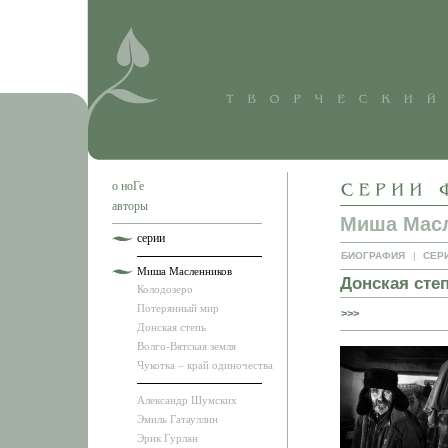
о ноГе
авторы
Миша Мас
серии
БИОГРАФИЯ
|
СЕР
Миша Масленников
Донская сте
Колодозеро
Потерянный мир
>>>
Донская степь
Волго-Вятская земля
Чукотка – край одиночества
Александр Шумских
Эмиль Гатауллин
Эрик Гурлан