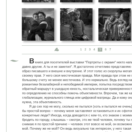
1
2
3
4
5
6
7
В
книге для посетителей выставки "Портреты с окраин" некто нап
давно другие. А ты и не заметил". Я достаточно отчетливо представля
образ писавшего и внешне и внутренне. И этот голос из скорлупы мегап
своему прав. У него своя местечковая правда. Моя правда при этом не
большому счету не менее местечкова. И это нормально. Ведь взгляд н
романтики безалаберной и непобедимой империи, попытка посредство
обратный маршрут в ушедшую юность, ностальгическая приверженност
по определению не способны помочь объективности. Впрочем, так же ка
глобализации, журнального глянца или цифровой матрицы. Да и кому о
нужна, эта объективность.
Я до сих пор не могу, сколько не пытался (хоть и пытался не очень),
бы простой вопрос – почему меня заставляют остановиться и их сфот
конкретные люди? Иногда, когда доводится с кем-то, кто знаком с мои
бродить по городу, слышишь – смотри, это же твой человек, почему ты 
снимаю я по простой причине – человек этот вовсе не мой, он возможно
мой. Почему же не мой? Он ведь визуально так интересен, у него такая 