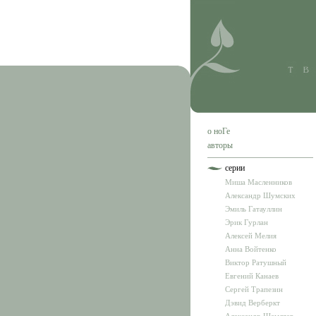
о ноГе
авторы
серии
Миша Масленников
Александр Шумских
Эмиль Гатауллин
Эрик Гурлан
Алексей Мелия
Анна Войтенко
Виктор Ратушный
Евгений Канаев
Сергей Трапезин
Дэвид Верберкт