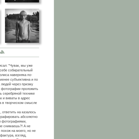
исал: "Чувак, мы уже
ю себе собирательный
олиса наверняка по-
 менее субъективна и по
а людей через призму
м фотографии проложить
ь серебряной технике
к и виваты в адрес
на в творческом смысле
 ответить на казалось
ографировать абсолютно
ми фотографиями,
не снимаешь?! А не
 похож на моего, но не
фактура, взгляд,