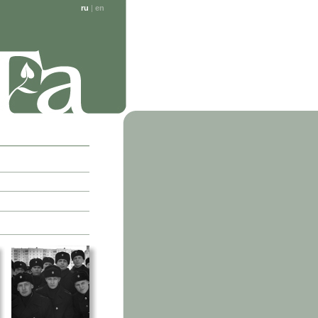
ru
|
en