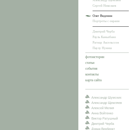
Александр Щемляев
Сергей Николаев
Олег Виденин
Портреты с окраин
Дмитрий Черба
Рауль Каньибано
Рагнар Аксельссон
Паулу Нуниш
фотоистории
статьи
события
контакты
карта сайта
Александр Шумских
Александр Щемляев
Алексей Мелия
Анна Войтенко
Виктор Ратушный
Дмитрий Черба
Дэвид Верберкт