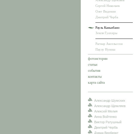
Александр Щемляев
Сергей Николаев
Олег Виденин
Дмитрий Черба
Рауль Каньибано
Земля Гуахиры
Рагнар Аксельссон
Паулу Нуниш
фотоистории
статьи
события
контакты
карта сайта
Александр Шумских
Александр Щемляев
Алексей Мелия
Анна Войтенко
Виктор Ратушный
Дмитрий Черба
Дэвид Верберкт