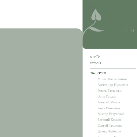
о ноГе
авторы
серии
Миша Масленников
Александр Шумских
Эмиль Гатауллин
Эрик Гурлан
Алексей Мелия
Анна Войтенко
Виктор Ратушный
Евгений Канаев
Сергей Трапезин
Дэвид Верберкт