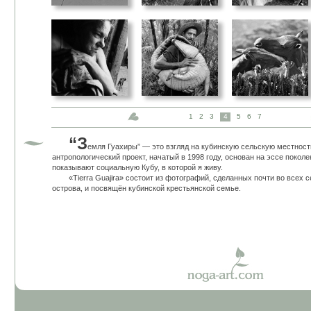
1
2
3
4
5
6
7
“З
емля Гуахиры” — это взгляд на кубинскую сельскую местност
антропологический проект, начатый в 1998 году, основан на эссе поколе
показывают социальную Кубу, в которой я живу.
«Tierra Guajira» состоит из фотографий, сделанных почти во всех с
острова, и посвящён кубинской крестьянской семье.