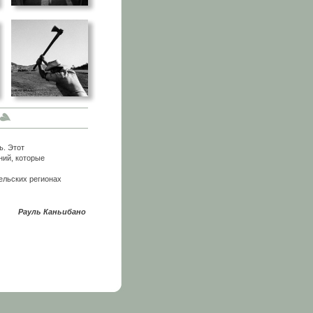
ь. Этот
ний, которые
ельских регионах
Рауль Каньибано