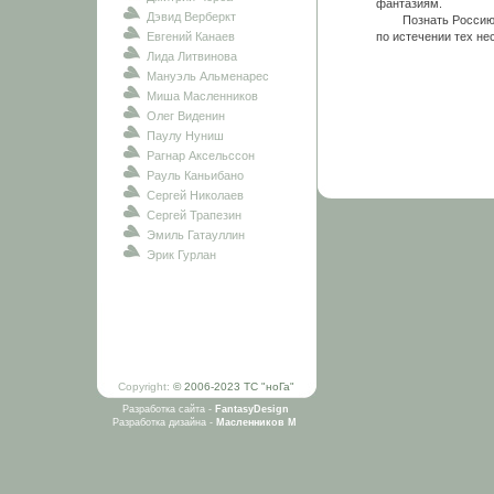
фантазиям.
Дэвид Верберкт
Познать Россию мне
Евгений Канаев
по истечении тех не
Лида Литвинова
Мануэль Альменарес
Миша Масленников
Олег Виденин
Паулу Нуниш
Рагнар Аксельссон
Рауль Каньибано
Сергей Николаев
Сергей Трапезин
Эмиль Гатауллин
Эрик Гурлан
Copyright:
© 2006-2023 ТС "ноГа"
Разработка сайта -
FantasyDesign
Разработка дизайна -
Масленников М