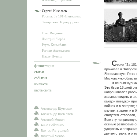
Александр Щемляев
Сергей Николаев
Россия: За 101-й километр
Запорожье: Город у реки
Олег Виденин
Дмитрий Черба
Рауль Каньибано
Рагнар Аксельссон
Паулу Нуниш
С
ерия "За 10
фотоистории
проживая в Запорожь
статьи
Ярославскую, Рязан
события
Московскую области
Я не был журналист
контакты
Это были 18 дней отп
карта сайта
напрашивался рабоч
желание видеть и ф
каждой поездкой при
войнах и в лагерях;
Александр Шумских
малые, а затем и в 
Александр Щемляев
свидетельствовали, 
Алексей Мелия
Всю эту неприглядно
осенью резиновые са
Анна Войтенко
удержать и сохрани
Виктор Ратушный
другая страна, а о 
Дмитрий Черба