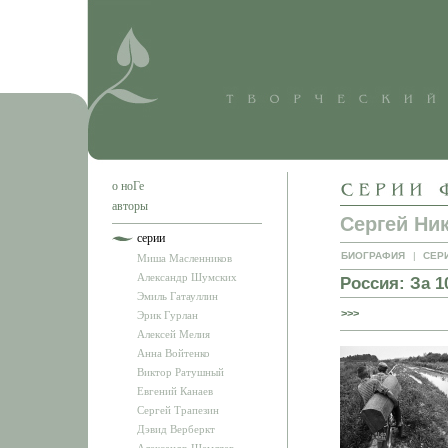
о ноГе
авторы
Сергей Ни
серии
БИОГРАФИЯ
|
СЕР
Миша Масленников
Александр Шумских
Россия: За 1
Эмиль Гатауллин
>>>
Эрик Гурлан
Алексей Мелия
Анна Войтенко
Виктор Ратушный
Евгений Канаев
Сергей Трапезин
Дэвид Верберкт