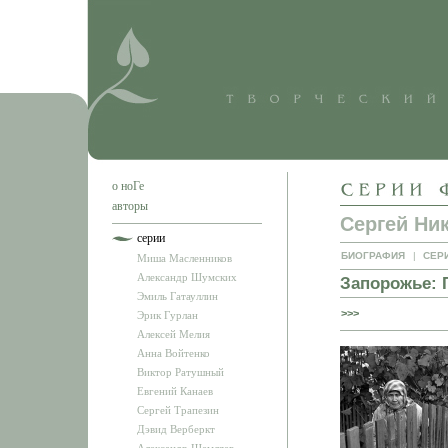
о ноГе
авторы
Сергей Ни
серии
БИОГРАФИЯ
|
СЕР
Миша Масленников
Александр Шумских
Запорожье: 
Эмиль Гатауллин
>>>
Эрик Гурлан
Алексей Мелия
Анна Войтенко
Виктор Ратушный
Евгений Канаев
Сергей Трапезин
Дэвид Верберкт