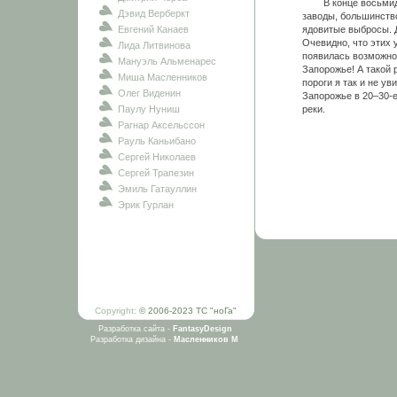
В конце восьмидеся
Дэвид Верберкт
заводы, большинство
Евгений Канаев
ядовитые выбросы. Д
Очевидно, что этих 
Лида Литвинова
появилась возможнос
Мануэль Альменарес
Запорожье! А такой р
Миша Масленников
пороги я так и не ув
Олег Виденин
Запорожье в 20–30-е
Паулу Нуниш
реки.
Рагнар Аксельссон
Рауль Каньибано
Сергей Николаев
Сергей Трапезин
Эмиль Гатауллин
Эрик Гурлан
Copyright:
© 2006-2023 ТС "ноГа"
Разработка сайта -
FantasyDesign
Разработка дизайна -
Масленников М