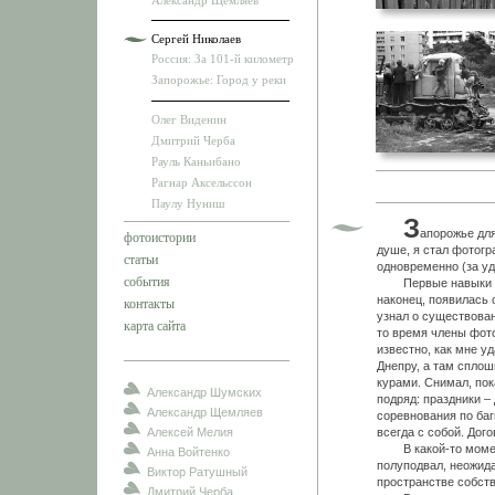
Александр Щемляев
Сергей Николаев
Россия: За 101-й километр
Запорожье: Город у реки
Олег Виденин
Дмитрий Черба
Рауль Каньибано
Рагнар Аксельссон
Паулу Нуниш
З
апорожье для
фотоистории
душе, я стал фотогр
статьи
одновременно (за у
события
Первые навыки в ф
наконец, появилась с
контакты
узнал о существован
карта сайта
то время члены фот
известно, как мне у
Днепру, а там сплош
курами. Снимал, пок
Александр Шумских
подряд: праздники –
Александр Щемляев
соревнования по баг
Алексей Мелия
всегда с собой. Дог
В какой-то момент 
Анна Войтенко
полуподвал, неожида
Виктор Ратушный
пространстве собств
Дмитрий Черба