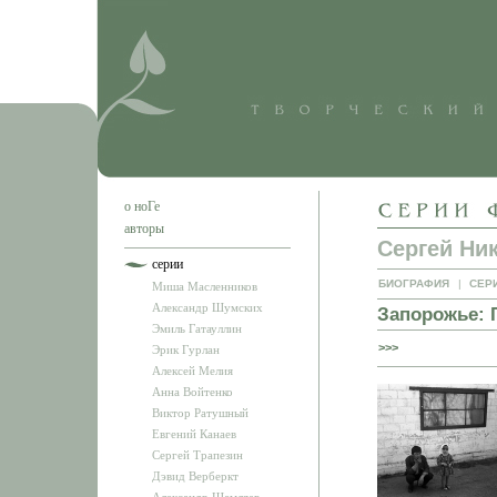
о ноГе
авторы
Сергей Ни
серии
БИОГРАФИЯ
|
СЕР
Миша Масленников
Александр Шумских
Запорожье: 
Эмиль Гатауллин
>>>
Эрик Гурлан
Алексей Мелия
Анна Войтенко
Виктор Ратушный
Евгений Канаев
Сергей Трапезин
Дэвид Верберкт