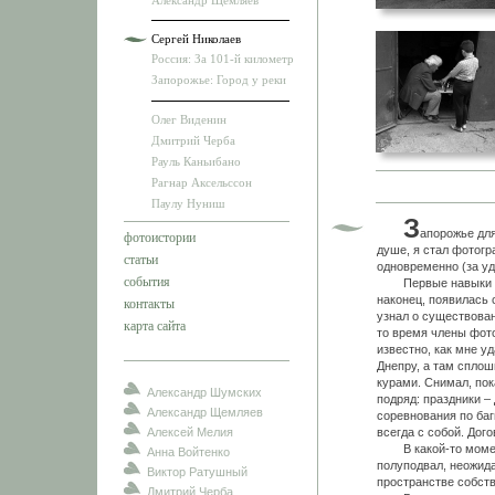
Александр Щемляев
Сергей Николаев
Россия: За 101-й километр
Запорожье: Город у реки
Олег Виденин
Дмитрий Черба
Рауль Каньибано
Рагнар Аксельссон
Паулу Нуниш
З
апорожье для
фотоистории
душе, я стал фотогр
статьи
одновременно (за у
события
Первые навыки в ф
наконец, появилась с
контакты
узнал о существован
карта сайта
то время члены фот
известно, как мне у
Днепру, а там сплош
курами. Снимал, пок
Александр Шумских
подряд: праздники –
Александр Щемляев
соревнования по баг
Алексей Мелия
всегда с собой. Дог
В какой-то момент 
Анна Войтенко
полуподвал, неожида
Виктор Ратушный
пространстве собств
Дмитрий Черба